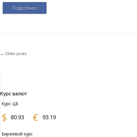
Подробнее
Post
←
Older posts
navigation
Курс валют
Курс ЦБ
$
€
80.93
93.19
Биржевой курс