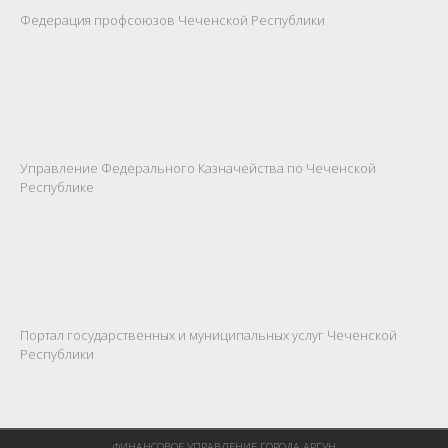
Федерация профсоюзов Чеченской Республики
Управление Федерального Казначейства по Чеченской
Республике
Портал государственных и муниципальных услуг Чеченской
Республики
ФИНАНСОВОЕ УПРАВЛЕНИЕ ГОРОДА АРГУН