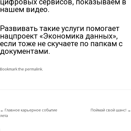
цифровых сервисов, показываем в
нашем видео.
Развивать такие услуги помогает
нацпроект «Экономика данных»,
если тоже не скучаете по папкам с
документами.
Bookmark the
permalink
.
Post
←
Главное карьерное событие
Поймай свой шанс!
→
лета
navigation