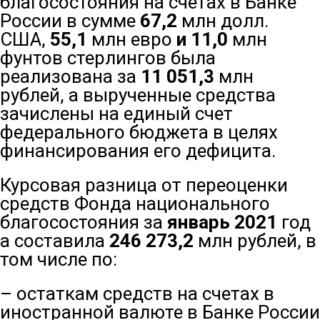
благосостояния на счетах в Банке
России в сумме
67,2
млн долл.
США,
55,1
млн евро
и 11,0
млн
фунтов стерлингов была
реализована за
11 051,3
млн
рублей, а вырученные средства
зачислены на единый счет
федерального бюджета в целях
финансирования его дефицита.
Курсовая разница от переоценки
средств Фонда национального
благосостояния за
январь
2021
год
а составила
246 273,2
млн рублей, в
том числе по:
– остаткам средств на счетах в
иностранной валюте в Банке России