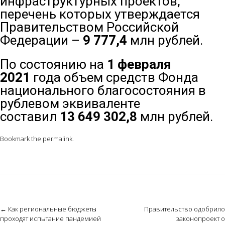
инфраструктурных проектов,
перечень которых утверждается
Правительством Российской
Федерации –
9 777,4
млн рублей.
По состоянию на
1 февраля
2021
года объем средств Фонда
национального благосостояния в
рублевом эквиваленте
составил
13 649 302,8
млн рублей.
Bookmark the
permalink
.
Post
←
Как региональные бюджеты
Правительство одобрило
проходят испытание пандемией
законопроект о