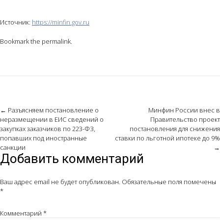
Источник:
https://minfin.gov.ru
Bookmark the
permalink
.
Post
←
Разъясняем постановление о
Минфин России внес в
неразмещении в ЕИС сведений о
Правительство проект
navigation
закупках заказчиков по 223-ФЗ,
постановления для снижения
попавших под иностранные
ставки по льготной ипотеке до 9%
санкции
→
Добавить комментарий
Ваш адрес email не будет опубликован.
Обязательные поля помечены
*
Комментарий
*