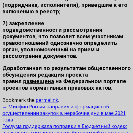
(подрядчика, исполнителя), приведшие к его
включению в реестр;
7)
закрепление
подведомственности
рассмотрения
документов, что позволит всем участникам
правоотношений однозначно определить
орган, уполномоченный на прием и
рассмотрение документов.
Доработанная по результатам общественного
обсуждения редакция проекта
правил
размещена
на Федеральном портале
проектов нормативных правовых актов.
Bookmark the
permalink
.
Post
←
Минфин России направил информацию об
осуществлении закупок в нерабочие дни в мае 2021
navigation
года
Госдума поддержала поправки в Бюджетный кодекс
в части оптимизации сроков бюджетной отчётности