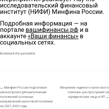
исследовательский финансовый
институт (НИФИ) Минфина России.
Подробная информация — на
портале
вашифинансы.рф
и в
аккаунте
«Ваши финансы»
в
социальных сетях.
Bookmark the
permalink
.
Post
←
Минфин России подготовил
Механизм «единого налогового
законопроект для выполнения
платежа» распространят на
navigation
положений основных
юридические лица и ИП
→
направлений налоговой политики
на 2021-2023 годы