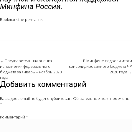
Минфина России.
Bookmark the
permalink
.
Post
←
Предварительная оценка
В Минфине подвели итоги
исполнения федерального
консолидированного бюджета ЧР
navigation
бюджета за январь – ноябрь 2020
2020 года
→
года
Добавить комментарий
Ваш адрес email не будет опубликован.
Обязательные поля помечены
*
Комментарий
*