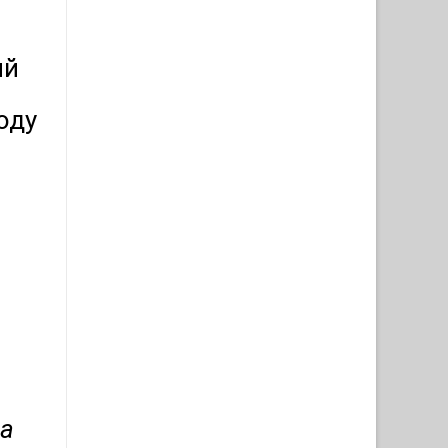
ий
оду
на