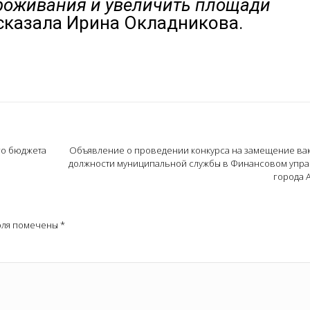
проживания и увеличить площади
 сказала Ирина Окладникова.
го бюджета
Oбъявление о проведении конкурса на замещение ва
должности муниципальной службы в Финансовом упр
города 
оля помечены
*