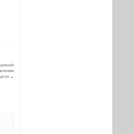
кантной
авлении
Аргун
→