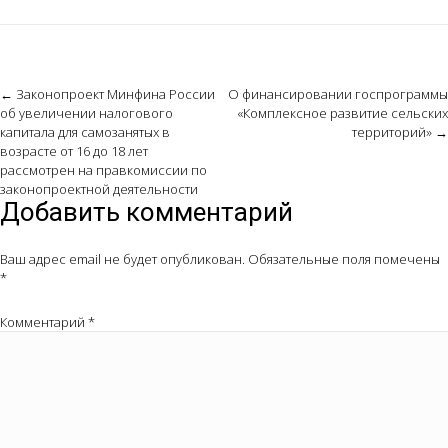
Post
←
Законопроект Минфина России
О финансировании госпрограммы
об увеличении налогового
«Комплексное развитие сельских
navigation
капитала для самозанятых в
территорий»
→
возрасте от 16 до 18 лет
рассмотрен на правкомиссии по
законопроектной деятельности
Добавить комментарий
Ваш адрес email не будет опубликован.
Обязательные поля помечены
*
Комментарий
*