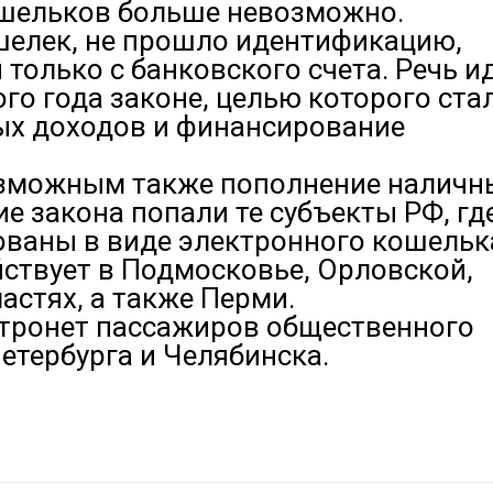
шельков больше невозможно.
шелек, не прошло идентификацию,
только с банковского счета. Речь и
го года законе, целью которого ста
ых доходов и финансирование
озможным также пополнение налич
ие закона попали те субъекты РФ, гд
ваны в виде электронного кошельк
̆ствует в Подмосковье, Орловской,
ластях, а также Перми.
затронет пассажиров общественного
етербурга и Челябинска.