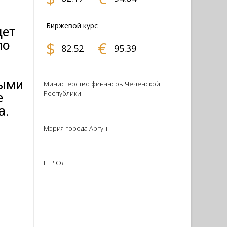
Биржевой курс
дет
$
€
ло
82.52
95.39
ными
Министерство финансов Чеченской
Республики
е
а.
Мэрия города Аргун
ЕГРЮЛ