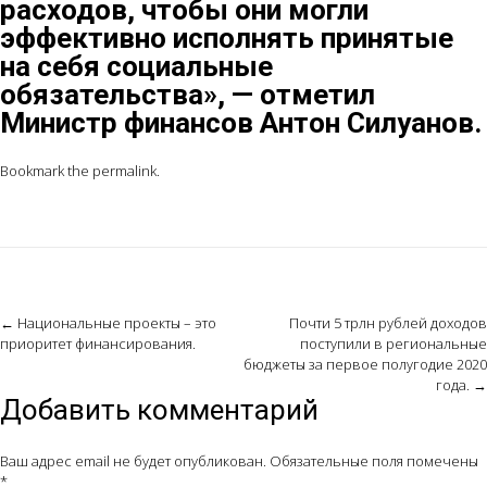
расходов, чтобы они могли
эффективно исполнять принятые
на себя социальные
обязательства», — отметил
Министр финансов Антон Силуанов.
Bookmark the
permalink
.
Post
←
Национальные проекты – это
Почти 5 трлн рублей доходов
приоритет финансирования.
поступили в региональные
navigation
бюджеты за первое полугодие 2020
года.
→
Добавить комментарий
Ваш адрес email не будет опубликован.
Обязательные поля помечены
*