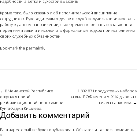
надобности, а ветки и сухостой вывозить.
Кроме того, было сказано и об исполнительской дисциплине
сотрудников. Руководителям отделов и служб получил активизировать
работу в данном направлении, своевременно решать поставленные
перед ними задачи и исключить формальный подход при исполнении
своих служебных обязанностей.
Bookmark the
permalink
.
Post
←
В Чеченской Республике
1 802 871 продуктовых наборов
открылся новый
раздал РОФ имени А.-Х. Кадырова с
navigation
реабилитационный центр имени
начала пандемии.
→
Кунта-Хаджи Кишиева.
Добавить комментарий
Ваш адрес email не будет опубликован.
Обязательные поля помечены
*