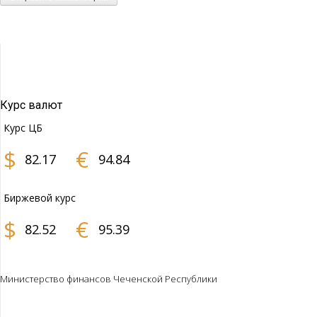
Курс валют
Курс ЦБ
$
€
82.17
94.84
Биржевой курс
$
€
82.52
95.39
Министерство финансов Чеченской Республики