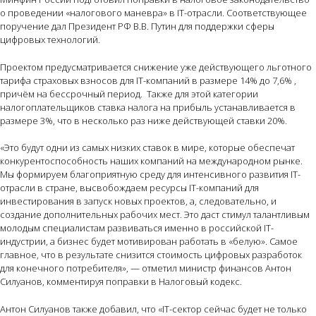
о проведении «налогового маневра» в IT-отрасли. Соответствующее
поручение дал Президент РФ В.В. Путин для поддержки сферы
цифровых технологий.
Проектом предусматривается снижение уже действующего льготного
тарифа страховых взносов для IT-компаний в размере 14% до 7,6% ,
причём на бессрочный период. Также для этой категории
налогоплательщиков ставка налога на прибыль устанавливается в
размере 3%, что в несколько раз ниже действующей ставки 20%.
«Это будут одни из самых низких ставок в мире, которые обеспечат
конкурентоспособность наших компаний на международном рынке.
Мы формируем благоприятную среду для интенсивного развития IT-
отрасли в стране, высвобождаем ресурсы IT-компаний для
инвестирования в запуск новых проектов, а, следовательно, и
создание дополнительных рабочих мест. Это даст стимул талантливым
молодым специалистам развиваться именно в российской IT-
индустрии, а бизнес будет мотивирован работать в «белую». Самое
главное, что в результате снизится стоимость цифровых разработок
для конечного потребителя», — отметил министр финансов Антон
Силуанов, комментируя поправки в Налоговый кодекс.
Антон Силуанов также добавил, что «IT-сектор сейчас будет не только