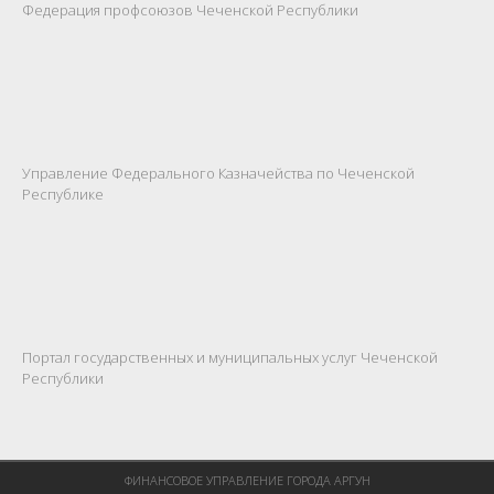
Федерация профсоюзов Чеченской Республики
Управление Федерального Казначейства по Чеченской
Республике
Портал государственных и муниципальных услуг Чеченской
Республики
ФИНАНСОВОЕ УПРАВЛЕНИЕ ГОРОДА АРГУН