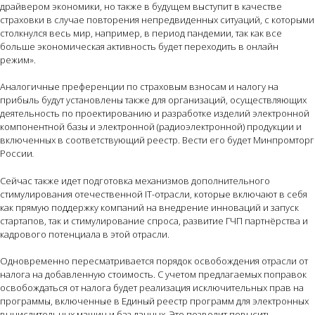
драйвером экономики, но также в будущем выступит в качестве
страховки в случае повторения непредвиденных ситуаций, с которыми
столкнулся весь мир, например, в период пандемии, так как все
больше экономическая активность будет переходить в онлайн
режим».
Аналогичные преференции по страховым взносам и налогу на
прибыль будут установлены также для организаций, осуществляющих
деятельность по проектированию и разработке изделий электронной
компонентной базы и электронной (радиоэлектронной) продукции и
включенных в соответствующий реестр. Вести его будет Минпромторг
России
.
Сейчас также идет подготовка механизмов дополнительного
стимулирования отечественной IT-отрасли, которые включают в себя
как прямую поддержку компаний на внедрение инноваций и запуск
стартапов, так и стимулирование спроса, развитие ГЧП партнёрства и
кадрового потенциала в этой отрасли.
Одновременно пересматривается порядок освобождения отрасли от
налога на добавленную стоимость. С учетом предлагаемых поправок
освобождаться от налога будет реализация исключительных прав на
программы, включенные в Единый реестр программ для электронных
вычислительных машин и баз данных. Это позволит повысить