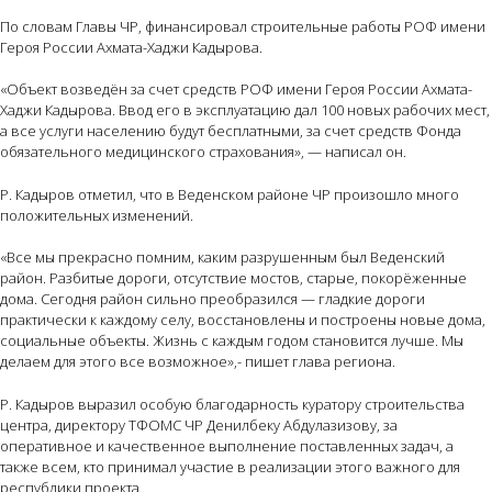
По словам Главы ЧР, финансировал строительные работы РОФ имени
Героя России Ахмата-Хаджи Кадырова.
«Объект возведён за счет средств РОФ имени Героя России Ахмата-
Хаджи Кадырова. Ввод его в эксплуатацию дал 100 новых рабочих мест,
а все услуги населению будут бесплатными, за счет средств Фонда
обязательного медицинского страхования», — написал он.
Р. Кадыров отметил, что в Веденском районе ЧР произошло много
положительных изменений.
«Все мы прекрасно помним, каким разрушенным был Веденский
район. Разбитые дороги, отсутствие мостов, старые, покорёженные
дома. Сегодня район сильно преобразился — гладкие дороги
практически к каждому селу, восстановлены и построены новые дома,
социальные объекты. Жизнь с каждым годом становится лучше. Мы
делаем для этого все возможное»,- пишет глава региона.
Р. Кадыров выразил особую благодарность куратору строительства
центра, директору ТФОМС ЧР Денилбеку Абдулазизову, за
оперативное и качественное выполнение поставленных задач, а
также всем, кто принимал участие в реализации этого важного для
республики проекта.