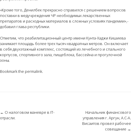
«Кроме того, Денилбек прекрасно справился с решением вопросов
поставки в медучреждения ЧР необходимых лекарственных
препаратов и расходных материалов в сложных условиях пандемии»,-
добавил глава республики.
Отметим, что реабилитационный центр имени Кунта-Хаджи Кишиева
занимает площадь более трех тысяч квадратных метров. Он включает
в себя двухэтажный комплекс, состоящий из лечебного и спального
корпусов, спортивного зала, пищеблока, бассейна и прогулочной
зоны.
Bookmark the
permalink
.
Post
←
О налоговом маневре в IT-
Начальник финансового
отрасли.
управления г. Аргун, А.С-А.
navigation
Висаитов провел рабочее
совещание
→