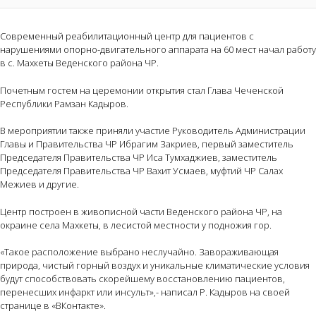
Современный реабилитационный центр для пациентов с
нарушениями опорно-двигательного аппарата на 60 мест начал работу
в с. Махкеты Веденского района ЧР.
Почетным гостем на церемонии открытия стал Глава Чеченской
Республики Рамзан Кадыров.
В мероприятии также приняли участие Руководитель Администрации
Главы и Правительства ЧР Ибрагим Закриев, первый заместитель
Председателя Правительства ЧР Иса Тумхаджиев, заместитель
Председателя Правительства ЧР Вахит Усмаев, муфтий ЧР Салах
Межиев и другие.
Центр построен в живописной части Веденского района ЧР, на
окраине села Махкеты, в лесистой местности у подножия гор.
«Такое расположение выбрано неслучайно. Завораживающая
природа, чистый горный воздух и уникальные климатические условия
будут способствовать скорейшему восстановлению пациентов,
перенесших инфаркт или инсульт»,- написал Р. Кадыров на своей
странице в «ВКонтакте».