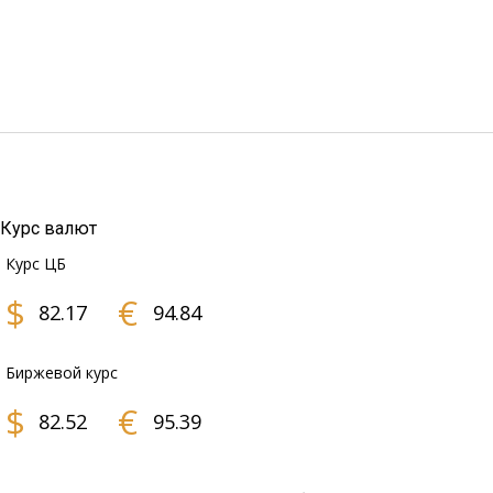
Курс валют
Курс ЦБ
$
€
82.17
94.84
Биржевой курс
$
€
82.52
95.39