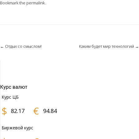
Bookmark the
permalink
.
Post
←
Отдых со смыслом!
Каким будет мир технологий
→
navigation
Курс валют
Курс ЦБ
$
€
82.17
94.84
Биржевой курс