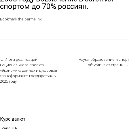
спортом до 70% россиян.
Bookmark the
permalink
.
Post
←
Итоги реализации
Наука, образование и спорт
национального проекта
объединяют страны!
→
navigation
«Экономика данных и цифровая
трансформация государства» в
2025 году
Курс валют
Курс ЦБ