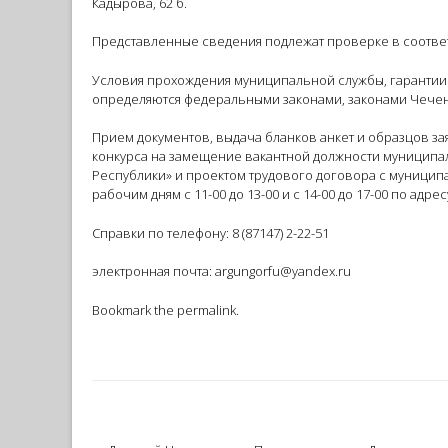
Кадырова, 62 б.
Представленные сведения подлежат проверке в соотве
Условия прохождения муниципальной службы, гарантии
определяются федеральными законами, законами Чечен
Прием документов, выдача бланков анкет и образцов з
конкурса на замещение вакантной должности муниципа
Республики» и проектом трудового договора с муници
рабочим дням с 11-00 до 13-00 и с 14-00 до 17-00 по адрес
Справки по телефону: 8 (87147) 2-22-51
электронная почта: argungorfu@yandex.ru
Bookmark the
permalink
.