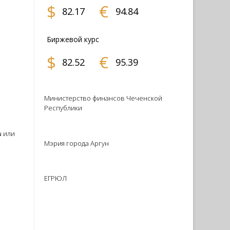
$
€
82.17
94.84
Биржевой курс
$
€
82.52
95.39
Министерство финансов Чеченской
Республики
ы или
Мэрия города Аргун
ЕГРЮЛ