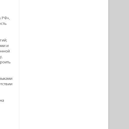
в РФ»,
ость
гий;
ами и
онной
у,
троить
языками
етствии
й
она