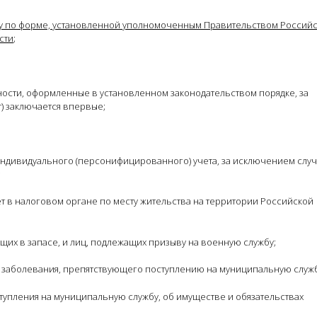
у по форме, установленной уполномоченным Правительством Россий
сти
;
ьности, оформленные в установленном законодательством порядке, за
т) заключается впервые;
ндивидуального (персонифицированного) учета, за исключением случ
;
т в налоговом органе по месту жительства на территории Российской
их в запасе, и лиц, подлежащих призыву на военную службу;
 заболевания, препятствующего поступлению на муниципальную служб
тупления на муниципальную службу, об имуществе и обязательствах