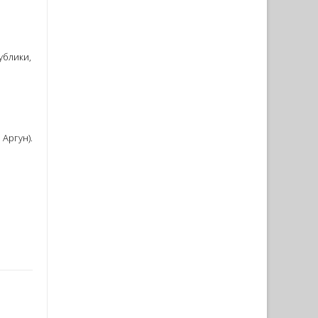
ублики,
 Аргун).