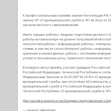
К профессиональным знаниям: знание Конституции РФ, Ко
Закона ЧР «О муниципальной службе в ЧР» № 36-рз от 2
органов местного самоуправления.
Иметь навыки: работы с людьми; подготовки делового 
работы на компьютере на уровне пользователя Microsoft
технологией работы с информацией, работы с электро
сетями, в том числе сетью Интернет; работы с информ
хранение и анализ данных, работы с системами информ
устную и письменную речь; грамотного изложения текст
В конкурсе могут принять участие граждане Российской
Российской Федерации, Чеченской Республики и соотв
Федеральным Законом от 02.03.2007 № 25-ФЗ «О муниц
муниципальной службы, при отсутствии обстоятельств, 
муниципальной службе в Российской Федерации» в каче
Чеченской Республики «О муниципальной службе в ЧР» № 
Для участия в конкурсе необходимо представление сле
— личное заявление
;