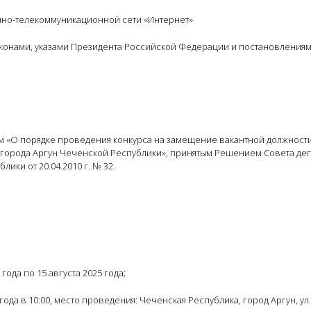
но-телекоммуникационной сети «Интернет»
конами, указами Президента Российской Федерации и постановления
м «О порядке проведения конкурса на замещение вакантной должност
орода Аргун Чеченской Республики», принятым Решением Совета деп
ики от 20.04.2010 г. № 32.
ода по 15 августа 2025 года;
да в 10:00, место проведения: Чеченская Республика, город Аргун, ул. 