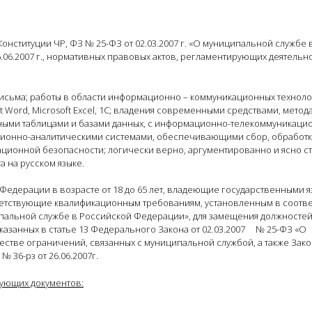
нституции ЧР, ФЗ № 25-ФЗ от 02.03.2007 г. «О муниципальной службе 
6.06.2007 г., нормативных правовых актов, регламентирующих деятельн
письма; работы в области информационно – коммуникационных техноло
 Word, Microsoft Excel, 1С; владения современными средствами, метод
нными таблицами и базами данных, с информационно-телекоммуникаци
ационно-аналитическими системами, обеспечивающими сбор, обработк
ационной безопасности; логически верно, аргументированно и ясно с
а на русском языке.
 Федерации в возрасте от 18 до 65 лет, владеющие государственными 
етствующие квалификационным требованиям, установленным в соотв
ипальной службе в Российской Федерации», для замещения должносте
указанных в статье 13 Федерального Закона от 02.03.2007 № 25-ФЗ «О
стве ограничений, связанных с муниципальной службой, а также Зак
36-рз от 26.06.2007г.
дующих документов: