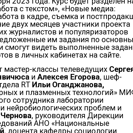
ря 2023 года. Курс будет разделен н
абота с текстом», «Новые медиа:
абота в кадре, съемка и постпродак
ние двух месяцев участники проекта
их журналистов и популяризаторов
предложенные им задания по основн
и смогут видеть выполненные зада
ртов в личных кабинетах на сайте.
т мастер-классы телеведущих
Серге
явичюса
и
Алексея Егорова
, шеф-
тдела RT
Ильи Оганджанова,
ерных и плазменных технологий» М
ного сотрудника лаборатории
и нейробиологических проблем и
 Чернова
, руководителя Дирекции
ледований АНО «Национальные
й
, доцента кафедры социологии