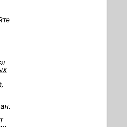
йте
ся
ых
,
ран.
т