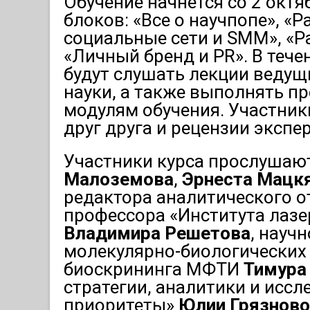
Обучение начнется со 2 октяб
блоков: «Все о научпопе», «Р
социальные сети и SMM», «Р
«Личный бренд и PR». В тече
будут слушать лекции ведущ
науки, а также выполнять 
модулям обучения. Участник
друг друга и рецензии экспе
Участники курса прослушаю
Малоземова
,
Эрнеста Мацк
редактора аналитического о
профессора «Института лаз
Владимира Решетова
, науч
молекулярно-биологических 
биоскрининга МФТИ
Тимура
стратегии, аналитики и исс
приоритеты»
Юлии Грязново