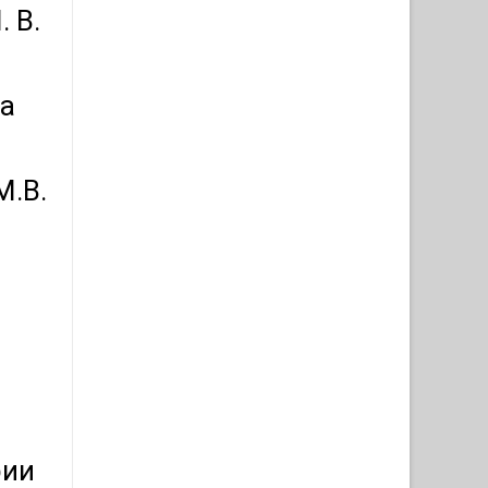
 В.
ра
М.В.
рии