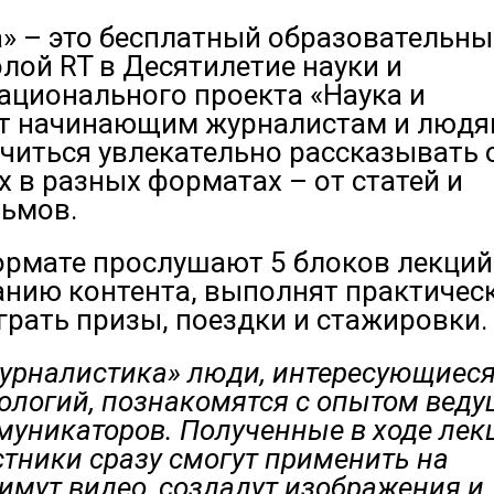
» – это бесплатный образовательн
лой RT в Десятилетие науки и
ационального проекта «Наука и
ет начинающим журналистам и людя
читься увлекательно рассказывать 
 в разных форматах – от статей и
льмов.
ормате прослушают 5 блоков лекций
анию контента, выполнят практичес
грать призы, поездки и стажировки.
журналистика» люди, интересующиес
нологий, познакомятся с опытом вед
муникаторов. Полученные в ходе лек
стники сразу смогут применить на
нимут видео, создадут изображения и