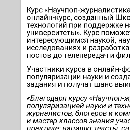
Курс «Научпоп-журналистика
онлайн-курс, созданный Шко
технологий при поддержке н
университеты». Курс помож
интересующимся наукой, нау
исследованиях и разработках
постов до телепередач и фи
Участники курса в онлайн-ф
популяризации науки и созд
задания и получат шанс выи
«Благодаря курсу «Научпоп-
популяризацией науки и тех
журналистов, блогеров и ком
и мастер-классов знания уча
практике: напишут тексты, с