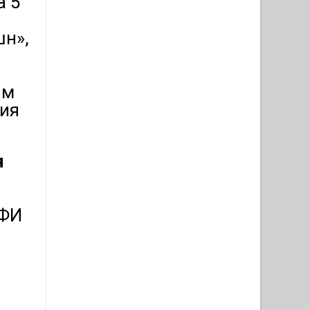
а 5
шн»,
ым
ния
я
ИФИ