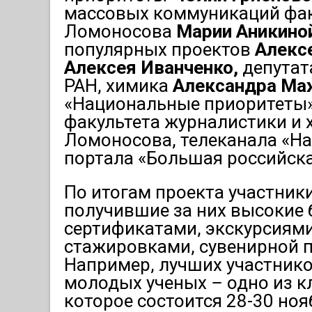
массовых коммуникаций фак
Ломоносова
Марии Аникино
популярных проектов
Алекс
Алексея Иванченко,
депутат
РАН, химика
Александра Ма
«Национальные приоритеты
факультета журналистики и 
Ломоносова, телеканала «На
портала «Большая российска
По итогам проекта участник
получившие за них высокие 
сертификатами, экскурсиям
стажировками, сувенирной п
Например, лучших участников
молодых ученых
–
одно из к
которое состоится 28-30 ноя