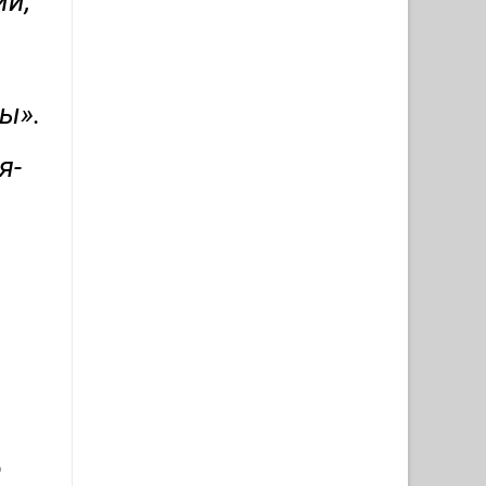
ии,
ы».
я-
е