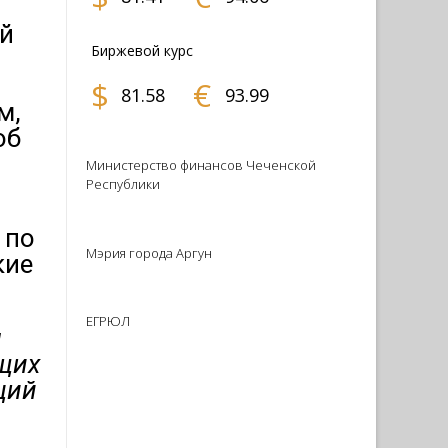
ый
Биржевой курс
$
€
81.58
93.99
м,
об
Министерство финансов Чеченской
Республики
 по
Мэрия города Аргун
кие
ЕГРЮЛ
я
ущих
ций