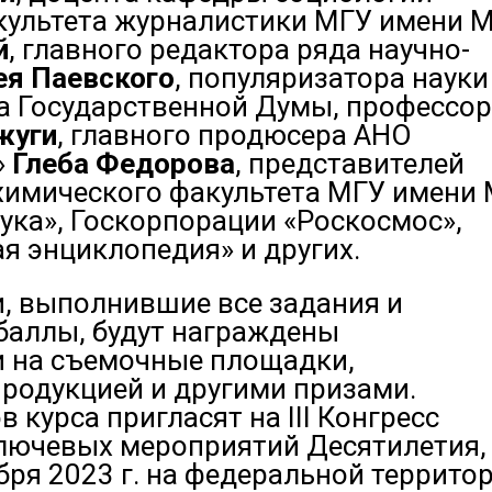
ультета журналистики МГУ имени М.
й
, главного редактора ряда научно-
ея Паевского
, популяризатора науки
а Государственной Думы, профессо
жуги
, главного продюсера АНО
»
Глеба Федорова
, представителей
химического факультета МГУ имени 
ука», Госкорпорации «Роскосмос»,
я энциклопедия» и других.
и, выполнившие все задания и
баллы, будут награждены
и на съемочные площадки,
родукцией и другими призами.
 курса пригласят на III Конгресс
лючевых мероприятий Десятилетия,
бря 2023 г. на федеральной террито