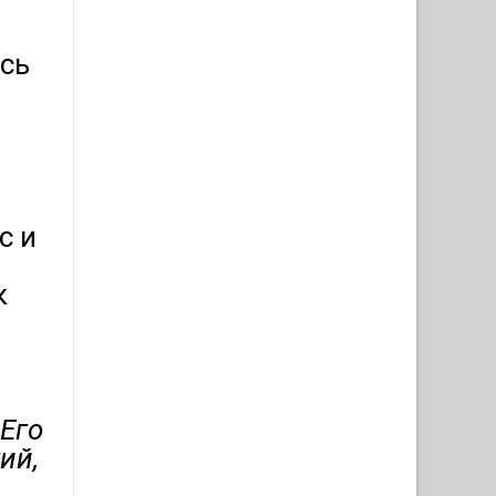
сь
с и
к
Его
ий,