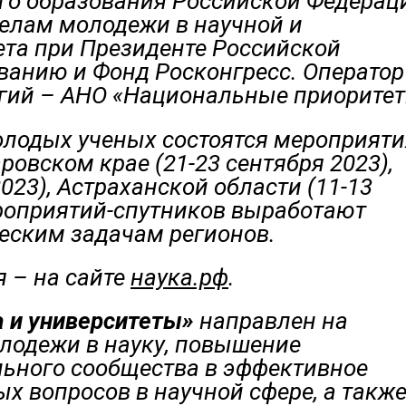
го образования Российской Федерац
елам молодежи в научной и
ета при Президенте Российской
ванию и Фонд Росконгресс. Оператор
огий – АНО «Национальные приоритет
молодых ученых состоятся мероприяти
ровском крае (21-23 сентября 2023),
023), Астраханской области (11-13
ероприятий-спутников выработают
еским задачам регионов.
 – на сайте
наука.рф
.
а и университеты»
направлен на
лодежи в науку, повышение
ьного сообщества в эффективное
х вопросов в научной сфере, а такж