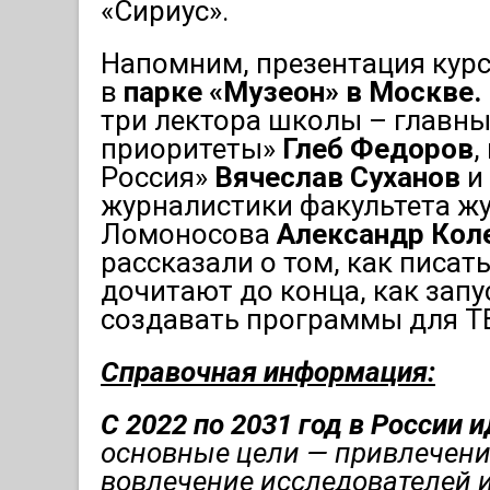
«Сириус».
Напомним, презентация курс
в
парке «Музеон» в Москве.
три лектора школы – главн
приоритеты»
Глеб Федоров
,
Россия»
Вячеслав Суханов
и
журналистики факультета ж
Ломоносова
Александр Кол
рассказали о том, как писат
дочитают до конца, как запу
создавать программы для ТВ
Справочная информация:
С 2022 по 2031 год в России 
основные цели — привлечение
вовлечение исследователей 