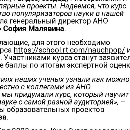
ярные проекты. Надеемся, что курс
во популяризаторов науки в нашей
ла генеральный директор АНО
»
София Малявина
.
елающие, для этого необходимо
урса
https://school.rt.com/nauchpop/
 Участниками курса станут заявител
 баллы по итогам экспертной оцен
ниях наших ученых узнали как можно
естно с коллегами из АНО
мы придумали курс, который научит
науке с самой разной аудиторией»,
–
бы образовательных проектов
ва
.