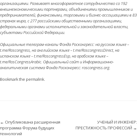
организациями. Развивает многоформатное сотрудничество со 192
внешнеэкономическими партнерами, объединениями промышленников и
предпринимателей, финансовыми, торговыми и бизнес-ассоциациями в 83
странах мира, с 277 российскими общественными организациями,
федеральными органами исполнительной и законодательной власти,
субъектами Российской Федерации.
Официальные телеграм-каналы Фонда Росконгресс: на русском языке –
t.me/Roscongress, на английском языке – t.me/RoscongressDirect, на
испанском языке – t.me/RoscongressEsp, на арабском языке –
t.me/RosCongressArabic. Официальный сайт и Информационно-
аналитическая система Фонда Росконгресс: roscongress.org.
Bookmark the
permalink
.
Post
←
Опубликована расширенная
УЧЕНЫЙ И ИНЖЕНЕР:
программа Форума будущих
ПРЕСТИЖНОСТЬ ПРОФЕССИЙ
→
navigation
технологий