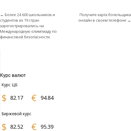
Post
←
Более 24 600 школьников и
Получите карта болельщика
студентов из 19 стран
онлайн в своем телефоне
→
navigation
зарегистрировались на
Международную олимпиаду по
финансовой безопасности.
Курс валют
Курс ЦБ
$
€
82.17
94.84
Биржевой курс
$
€
82.52
95.39