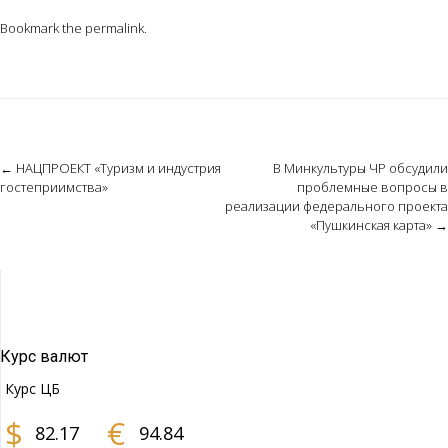
Bookmark the
permalink
.
Post
←
НАЦПРОЕКТ «Туризм и индустрия
В Минкультуры ЧР обсудили
гостеприимства»
проблемные вопросы в
navigation
реализации федерального проекта
«Пушкинская карта»
→
Курс валют
Курс ЦБ
$
€
82.17
94.84