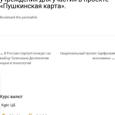
«Пушкинская карта».
Bookmark the
permalink
.
Post
←
В России стартует конкурс на
Национальный проект «Цифровая
выбор Талисмана Десятилетия
экономика»
→
navigation
науки и технологий
Курс валют
Курс ЦБ