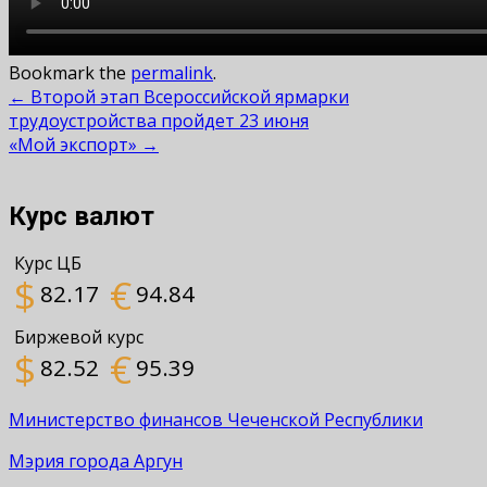
Bookmark the
permalink
.
Post
←
Второй этап Всероссийской ярмарки
трудоустройства пройдет 23 июня
navigation
«Мой экспорт»
→
Курс валют
Курс ЦБ
$
€
82.17
94.84
Биржевой курс
$
€
82.52
95.39
Министерство финансов Чеченской Республики
Мэрия города Аргун