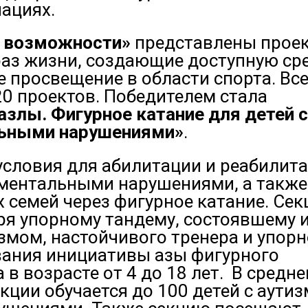
ациях.
е возможности»
представлены проек
з жизни, создающие доступную ср
просвещение в области спорта. Все
0 проектов. Победителем стала
злы. Фигурное катание для детей с
льными нарушениями»
.
условия для абилитации и реабилит
 ментальными нарушениями, а также
 семей через фигурное катание. Сек
аря упорному тандему, состоявшему 
измом, настойчивого тренера и упор
вания инициативы азы фигурного
 в возрасте от 4 до 18 лет. В средн
кции обучается до 100 детей с аути