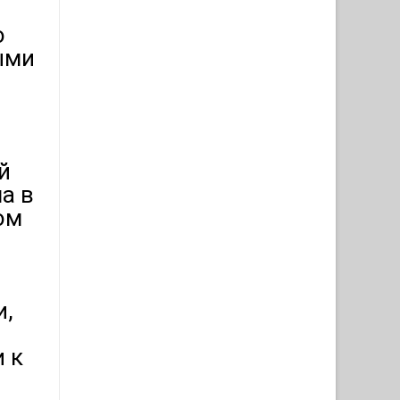
о
ыми
й
а в
ом
и,
 к