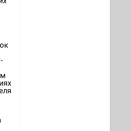
их
вок
-
ам
иях
теля
а