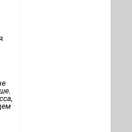
я
ые
ше.
сса,
щем