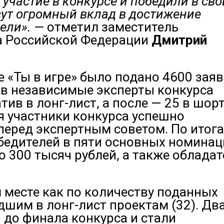
участие в конкурсе и победили в сво
сут огромный вклад в достижение
ели». —
отметил заместитель
а Российской Федерации
Дмитрий
е «Ты в игре» было подано 4600 зая
ков независимые эксперты конкурса
ив в лонг-лист, а после — 25 в шорт
ля участники конкурса успешно
перед экспертным советом. По итог
бедителей в пяти основных номинац
о 300 тысяч рублей, а также облада
 месте как по количеству поданных
едшим в лонг-лист проектам (32). Дв
 до финала конкурса и стали