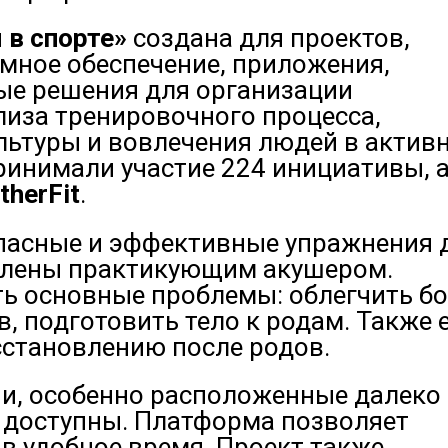
 в спорте»
создана для проектов,
мное обеспечение, приложения,
ые решения для организации
лиза тренировочного процесса,
ьтуры и вовлечения людей в активн
ринимали участие 224 инициативы, 
therFit
.
пасные и эффективные упражнения 
влены практикующим акушером.
ь основные проблемы: облегчить б
в, подготовить тело к родам. Также 
сстановлению после родов.
ии, особенно расположенные далеко
 доступны. Платформа позволяет
 в удобное время. Проект также