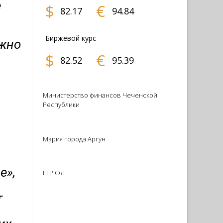
е
$
€
82.17
94.84
Биржевой курс
ожно
$
€
»
82.52
95.39
Министерство финансов Чеченской
Республики
Мэрия города Аргун
е»,
ЕГРЮЛ
т