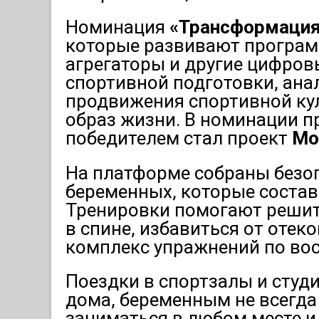
Номинация
«Трансформация
которые развивают програм
агрегаторы и другие цифров
спортивной подготовки, ана
продвижения спортивной кул
образ жизни. В номинации п
победителем стал проект
Mo
На платформе собраны безо
беременных, которые соста
Тренировки помогают решит
в спине, избавиться от отеко
комплекс упражнений по во
Поездки в спортзалы и студ
дома, беременным не всегда
заниматься в любом месте и