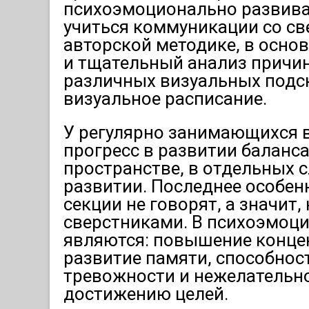
психоэмоционально развиват
учиться коммуникации со св
авторской методике, в осно
и тщательный анализ причин
различных визуальных подск
визуальное расписание.
У регулярно занимающихся в
прогресс в развитии баланса
пространстве, в отдельных с
развитии. Последнее особен
секции не говорят, а значит
сверстниками. В психоэмоц
являются: повышение концен
развитие памяти, способнос
тревожности и нежелательно
достижению целей.