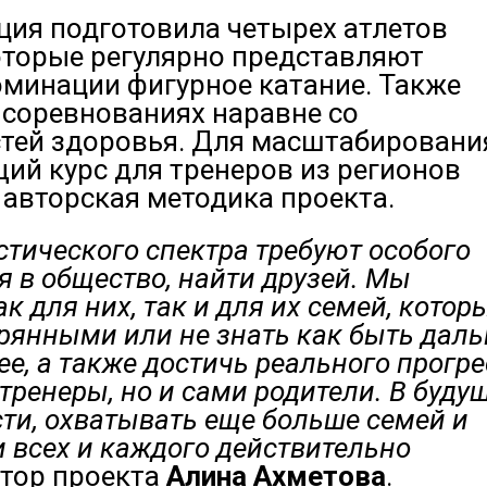
ция подготовила четырех атлетов
торые регулярно представляют
минации фигурное катание. Также
 соревнованиях наравне со
стей здоровья. Для масштабировани
ий курс для тренеров из регионов
 авторская методика проекта.
стического спектра требуют особого
я в общество, найти друзей. Мы
 для них, так и для их семей, котор
ерянными или не знать как быть даль
е, а также достичь реального прогре
тренеры, но и сами родители. В буду
ти, охватывать еще больше семей и
 всех и каждого действительно
втор проекта
Алина Ахметова
.