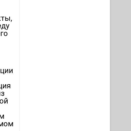
ты,
еду
го
ации
ция
из
ной
ем
змом