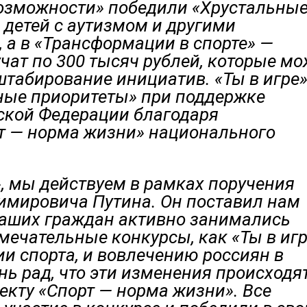
озможности» победили «Хрустальны
 детей с аутизмом и другими
а в «Трансформации в спорте» —
учат по 300 тысяч рублей, которые м
штабирование инициатив. «Ты в игре
ные приоритеты» при поддержке
ской Федерации благодаря
т — норма жизни» национального
», мы действуем в рамках поручения
мировича Путина. Он поставил нам
 наших граждан активно занимались
амечательные конкурсы, как «Ты в игр
и спорта, и вовлечению россиян в
нь рад, что эти изменения происходя
екту «Спорт — норма жизни». Все