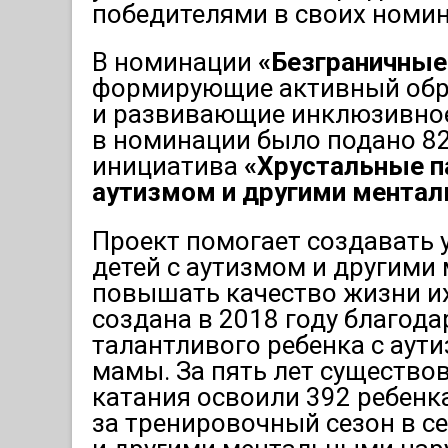
победителями в своих номин
В номинации
«Безграничны
формирующие активный обра
и развивающие инклюзивное 
в номинации было подано 82
инициатива
«Хрустальные па
аутизмом и другими мента
Проект помогает создавать 
детей с аутизмом и другими
повышать качество жизни их
создана в 2018 году благод
талантливого ребенка с аут
мамы. За пять лет существо
катания освоили 392 ребенка
за тренировочный сезон в се