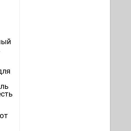
ый
а
для
оль
есть
 от