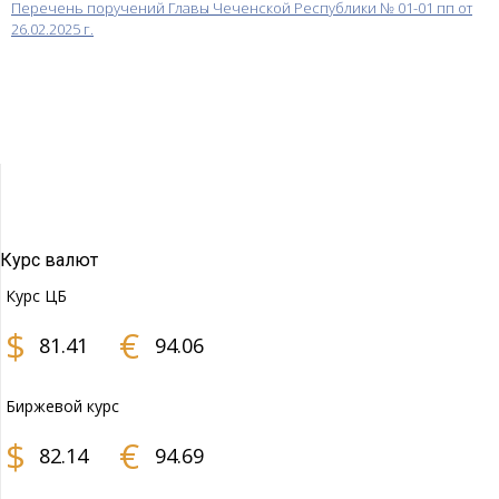
Перечень поручений Главы Чеченской Республики № 01-01 пп от
26.02.2025 г.
Курс валют
Курс ЦБ
$
€
81.41
94.06
Биржевой курс
$
€
82.14
94.69